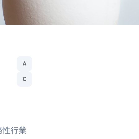
A
C
務性行業