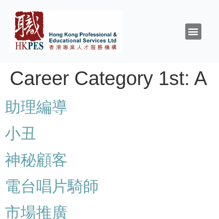
關於HKPES
活動/消息
創造與召命
靈性與精神健康
職涯規劃
職場資源
同行群體
支持我們
Career Category 1st:
A
助理編導
小丑
神秘顧客
電台唱片騎師
市場推廣