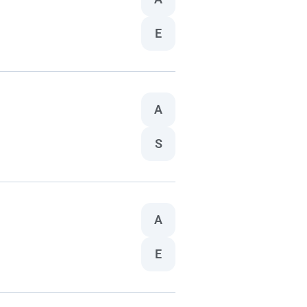
E
A
S
A
E