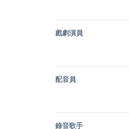
戲劇演員
配音員
錄音歌手