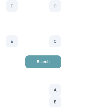
E
C
E
C
Search
A
E