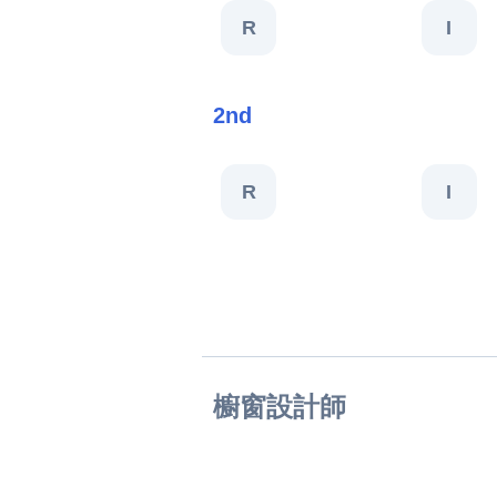
R
I
2nd
R
I
櫥窗設計師