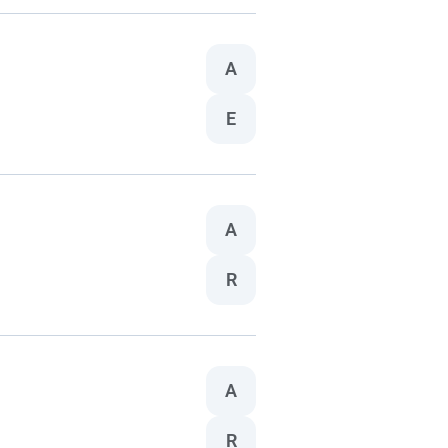
A
E
A
R
A
R