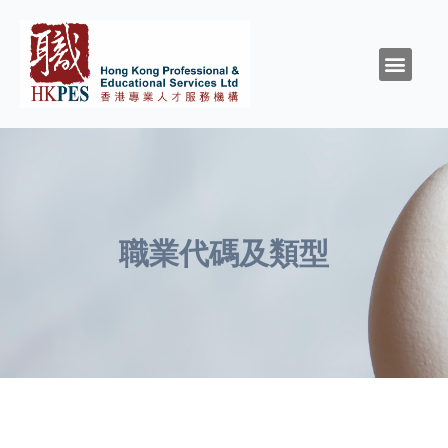
關於HKPES
活動/消息
創造與召命
靈性與精神健康
職涯規劃
職場資源
同行群體
支持我們
職業代碼及類型