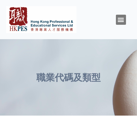
關於HKPES
活動/消息
創造與召命
靈性與精神健康
職涯規劃
職場資源
同行群體
支持我們
職業代碼及類型