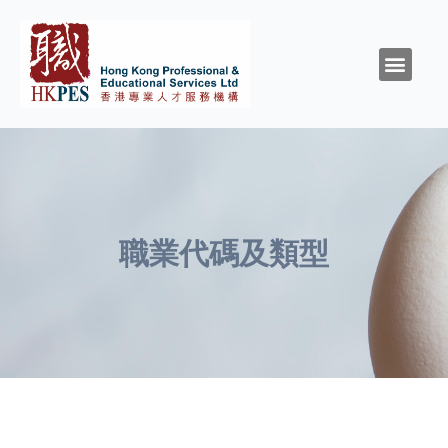
關於HKPES
活動/消息
創造與召命
靈性與精神健康
職涯規劃
職場資源
同行群體
支持我們
職業代碼及類型