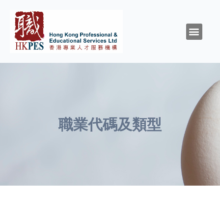
關於HKPES
活動/消息
創造與召命
靈性與精神健康
職涯規劃
職場資源
同行群體
支持我們
職業代碼及類型