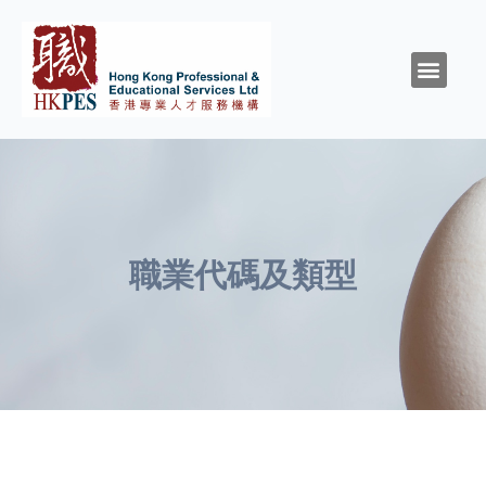
關於HKPES
活動/消息
創造與召命
靈性與精神健康
職涯規劃
職場資源
同行群體
支持我們
職業代碼及類型