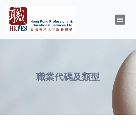
關於HKPES
活動/消息
創造與召命
靈性與精神健康
職涯規劃
職場資源
同行群體
支持我們
職業代碼及類型