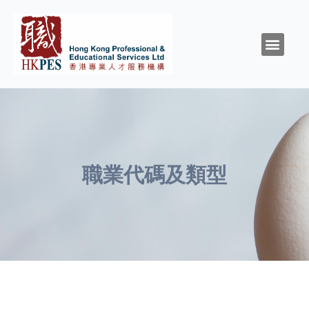
關於HKPES
活動/消息
創造與召命
靈性與精神健康
職涯規劃
職場資源
同行群體
支持我們
職業代碼及類型