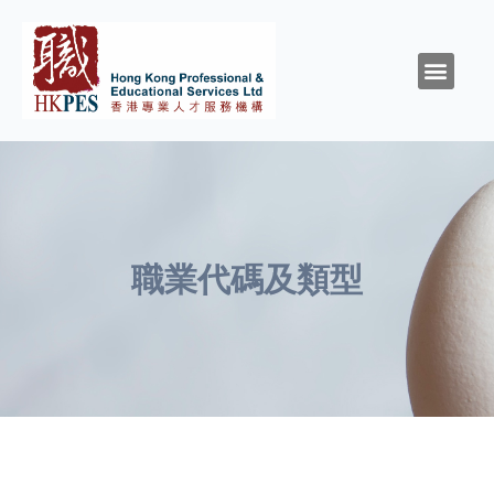
關於HKPES
活動/消息
創造與召命
靈性與精神健康
職涯規劃
職場資源
同行群體
支持我們
職業代碼及類型