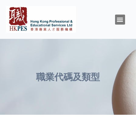
關於HKPES
活動/消息
創造與召命
靈性與精神健康
職涯規劃
職場資源
同行群體
支持我們
職業代碼及類型