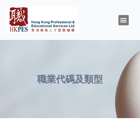
關於HKPES
活動/消息
創造與召命
靈性與精神健康
職涯規劃
職場資源
同行群體
支持我們
職業代碼及類型