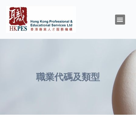
關於HKPES
活動/消息
創造與召命
靈性與精神健康
職涯規劃
職場資源
同行群體
支持我們
職業代碼及類型