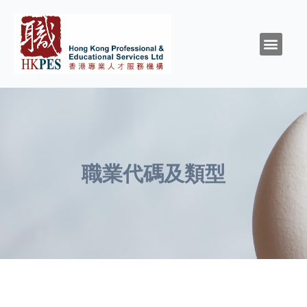
關於HKPES
活動/消息
創造與召命
靈性與精神健康
職涯規劃
職場資源
同行群體
支持我們
職業代碼及類型