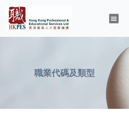
關於HKPES
活動/消息
創造與召命
靈性與精神健康
職涯規劃
職場資源
同行群體
支持我們
職業代碼及類型